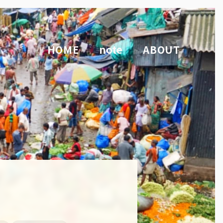
HOME
note
ABOUT