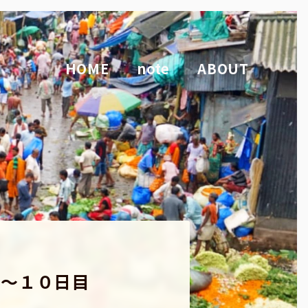
HOME
note
ABOUT
目〜１０日目