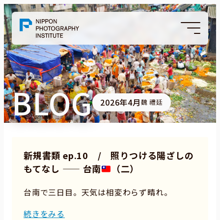
BLOG
2026年4月
魏 禮廷
新規書類 ep.10 / 照りつける陽ざしの
もてなし —— 台南
（二）
台南で三日目。天気は相変わらず晴れ。
続きをみる