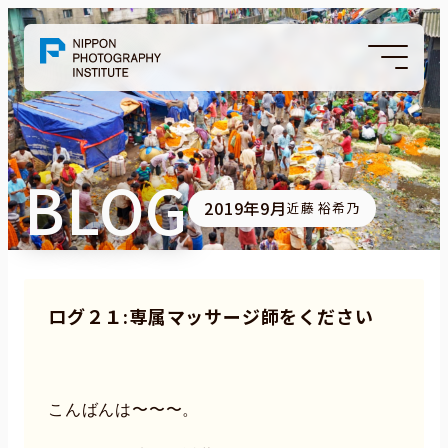
BLOG
2019年9月
近藤 裕希乃
ログ２１:専属マッサージ師をください
こんばんは〜〜〜。