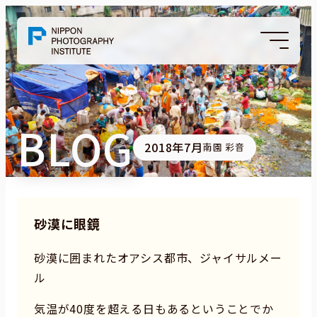
BLOG
2018年7月
南園 彩音
砂漠に眼鏡
砂漠に囲まれたオアシス都市、ジャイサルメー
ル
気温が40度を超える日もあるということでか