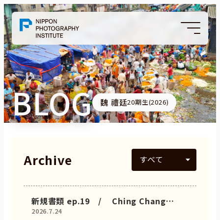
BLOG
魏 禮廷
20期生(2026)
Archive
新規書類 ep.19 / Ching Chang
2026.7.24
Chongとして……ーーバングラデシュー